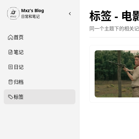
Mxz's Blog
标签 - 电
日常和笔记
同一个主题下的相关记
首页
笔记
日记
归档
标签