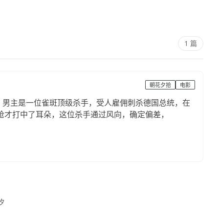
1 篇
朝花夕拾
电影
 男主是一位雀斑顶级杀手，受人雇佣刺杀德国总统，在
，8枪才打中了耳朵，这位杀手通过风向，确定偏差，
兰汐