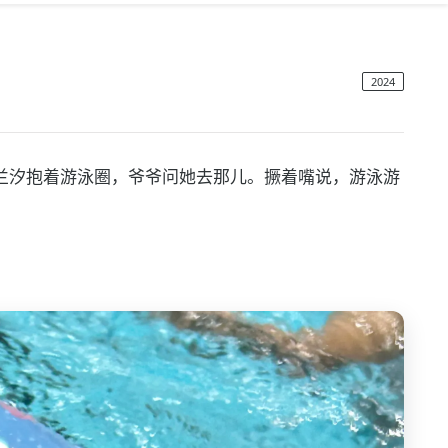
2024
兰汐抱着游泳圈，爷爷问她去那儿。撅着嘴说，游泳游