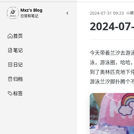
Mxz's Blog
2024-07-31 09:23
原
日常和笔记
2024-0
首页
笔记
今天带着兰汐去游
泳，游泳圈，哈哈
日记
到了奥林匹克地下
归档
游泳兰汐脚扑腾个
标签