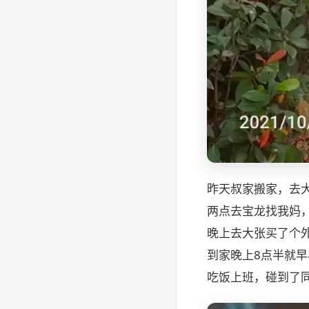
昨天叔家搬家，去
两点去宝龙找我妈，
晚上去大张买了个外
到家晚上8点半就早
吃饭上班，碰到了