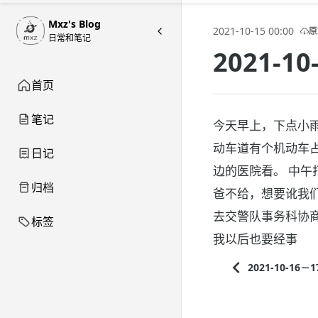
Mxz's Blog
2021-10-15 00:00
原
日常和笔记
2021-
首页
笔记
今天早上，下点小
动车道有个机动车
日记
边的医院看。 中
归档
爸不给，想要讹我
去交警队事务科协
标签
我以后也要经事
2021-10-1