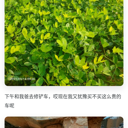
下午和我爸去修铲车，哎现在我又犹豫买不买这么贵的
车呢