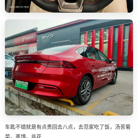
车匙不错就是有点贵回去八点，去范家吃了饭，汤苦菊
菜，蒸馍。韭花