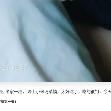
家回老家一趟， 晚上小米汤菜馍，太好吃了，吃的很饱，今
9（在家第一天）