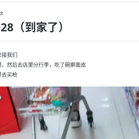
文
07-28（到家了）
来接我们
馍，然后去店里分行李，吃了碗擀面皮
带去买枪