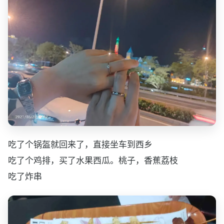
吃了个锅盔就回来了，直接坐车到西乡
吃了个鸡排，买了水果西瓜。桃子，香蕉荔枝
吃了炸串