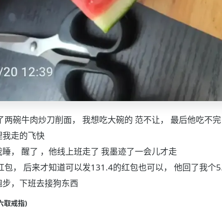
了两碗牛肉炒刀削面， 我想吃大碗的 范不让， 最后他吃不完
理我走的飞快
睡， 醒了 ，他线上班走了 我墨迹了一会儿才走
的红包， 后来才知道可以发131.4的红包也可以， 他回了我个5.
跑步，下班去接狗东西
(周六取戒指)