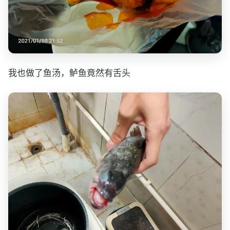
我也做了鱼汤，鲈鱼竟然有舌头