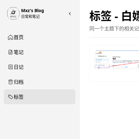
Mxz's Blog
标签 - 白
日常和笔记
同一个主题下的相关记
首页
笔记
日记
归档
标签