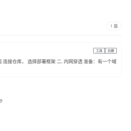
1 篇
工具
白嫖
兰汐